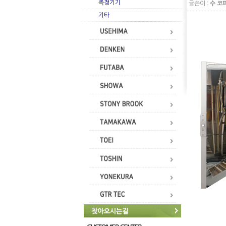
측정기기
글쓴이 :
수 코
기타