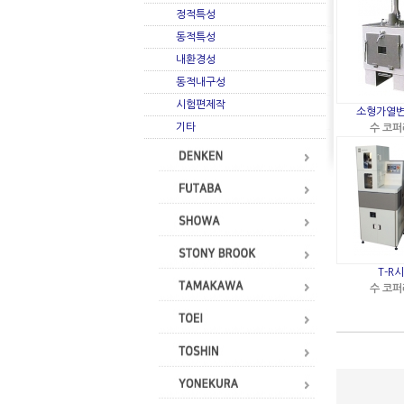
정적특성
동적특성
내환경성
동적내구성
시험편제작
소형가열
기타
수 코
T-R
수 코