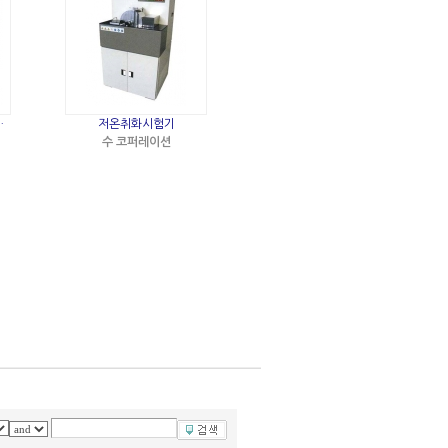
…
저온취화시험기
수 코퍼레이션